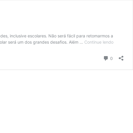
es, inclusive escolares. Não será fácil para retomarmos a
Cartazes
colar será um dos grandes desafios. Além …
Continue lendo
cumprime
seguros
Comentári
0
para
imprimir!