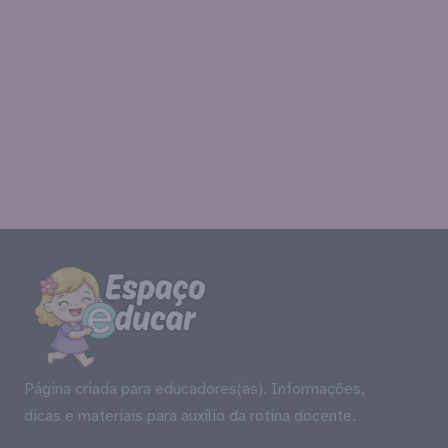
Página criada para educadores(as). Informações,
dicas e materiais para auxílio da rotina docente.