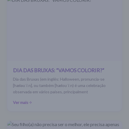
DIA DAS BRUXAS: “VAMOS COLORIR?”
Dia das Bruxas (em inglês: Halloween, pronuncia-se
[hæləʊˈiːn], ou também [hæloʊˈiːn) é uma celebração
observada em vários países, principalment
Ver mais