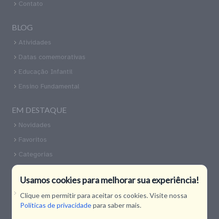
Contato
BLOG
Atividades
Datas comemorativas
Educação Infantil
Ensino Fundamental
EM DESTAQUE
Novidades
Favoritos
Categorias
CONTATO
Usamos cookies para melhorar sua experiência!
Nossas Redes Sociais
Clique em permitir para aceitar os cookies. Visite nossa
Políticas de privacidade
para saber mais.