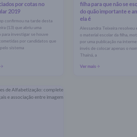
ciados por cotas no
filha para que não se e
ular 2019
do quão importante e a
ela é
p confirmou na tarde desta
eira (13) que abriu uma
Alessandra Teixeira resolveu 
 para investigar se houve
o material escolar da filha, mo
cometidas por candidatos que
por uma publicação na interne
pelo sistema
invés de colocar apenas o no
Thainá, a
Ver mais