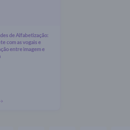
ades de Alfabetização:
te com as vogais e
ação entre imagem e
a