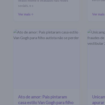
virado meme e viralizado nas redes
sociais, o c
Ver mais
Ver mais
Ato de amor: Pais pintaram
Unicam
casa estilo Van Gogh para filho
apurar