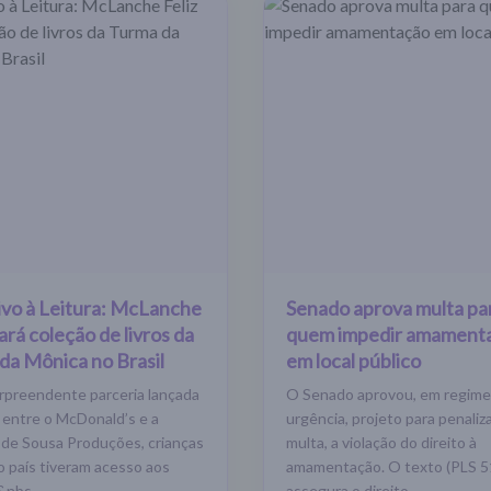
ivo à Leitura: McLanche
Senado aprova multa pa
rará coleção de livros da
quem impedir amament
da Mônica no Brasil
em local público
preendente parceria lançada
O Senado aprovou, em regime
entre o McDonald’s e a
urgência, projeto para penaliz
 de Sousa Produções, crianças
multa, a violação do direito à
o país tiveram acesso aos
amamentação. O texto (PLS 5
a&nbs
assegura o direito