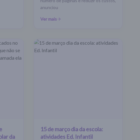
número de páginas e reduzir os custos,
anunciou
Ver mais
e
15 de março dia da escola:
olar da
atividades Ed. Infantil