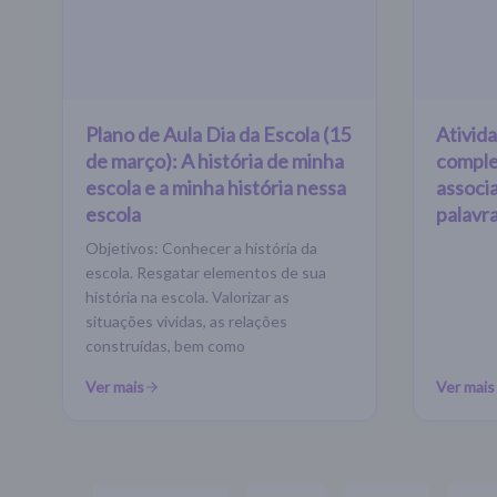
Plano de Aula Dia da Escola (15
Ativid
de março): A história de minha
comple
escola e a minha história nessa
associ
escola
palavr
Objetivos: Conhecer a história da
escola. Resgatar elementos de sua
história na escola. Valorizar as
situações vividas, as relações
construídas, bem como
Ver mais
Ver mais