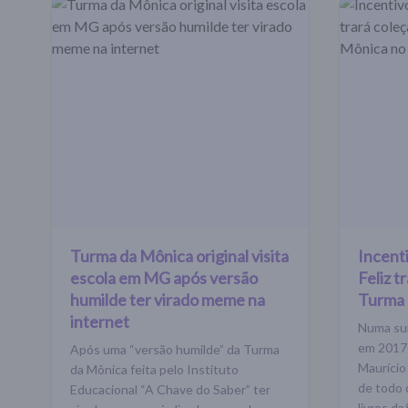
Turma da Mônica original visita
Incent
escola em MG após versão
Feliz t
humilde ter virado meme na
Turma 
internet
Numa sur
em 2017 
Após uma “versão humilde” da Turma
Maurício
da Mônica feita pelo Instituto
de todo 
Educacional “A Chave do Saber” ter
livros d