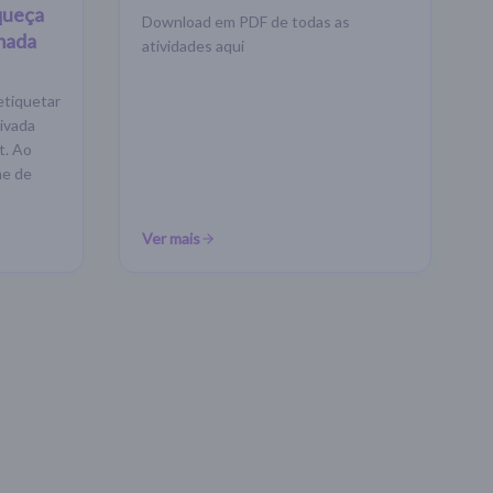
squeça
Download em PDF de todas as
mada
atividades aqui
etiquetar
tivada
t. Ao
me de
Ver mais