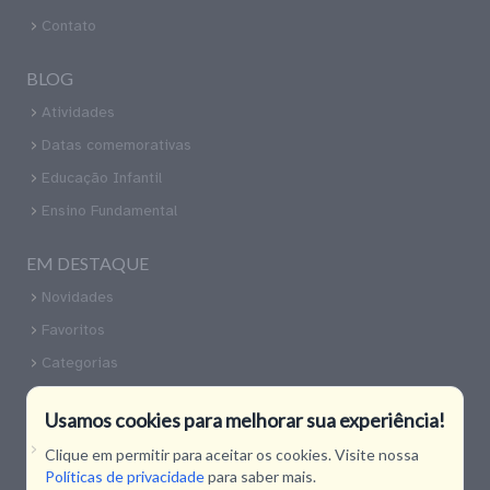
Contato
BLOG
Atividades
Datas comemorativas
Educação Infantil
Ensino Fundamental
EM DESTAQUE
Novidades
Favoritos
Categorias
CONTATO
Usamos cookies para melhorar sua experiência!
Nossas Redes Sociais
Clique em permitir para aceitar os cookies. Visite nossa
Políticas de privacidade
para saber mais.