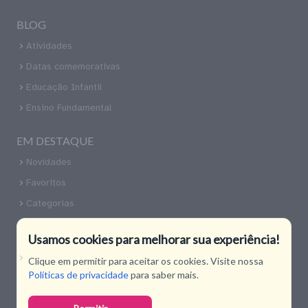
BLOG
Atividades
Datas comemorativas
Educação Infantil
Ensino Fundamental
EM DESTAQUE
Novidades
Favoritos
Categorias
CONTATO
Usamos cookies para melhorar sua experiência!
Nossas Redes Sociais
Clique em permitir para aceitar os cookies. Visite nossa
Políticas de privacidade
para saber mais.
Copyright 2026 Todos os direitos reservados. O Espaço