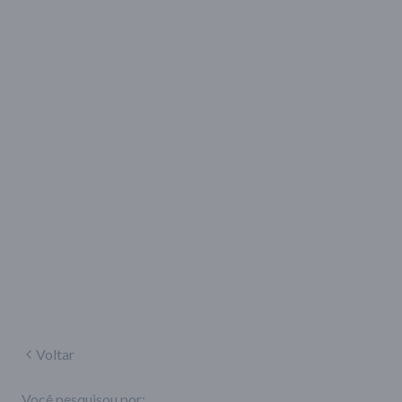
Voltar
Você pesquisou por: