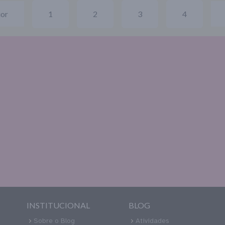
ior
1
2
3
4
INSTITUCIONAL
BLOG
Sobre o Blog
Atividades