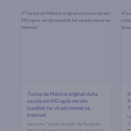
Turma da Mônica original visita
I
escola em MG após versão
F
humilde ter virado meme na
T
internet
N
2
Após uma “versão humilde” da Turma da
S
Mônica feita pelo Instituto Educacional “A