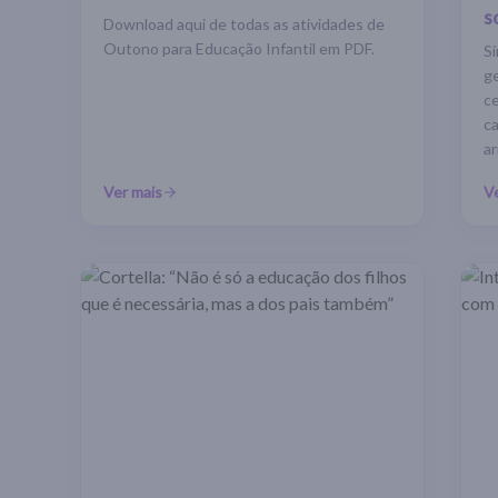
s
Download aqui de todas as atividades de
Outono para Educação Infantil em PDF.
S
ge
c
ca
a
Ver mais
V