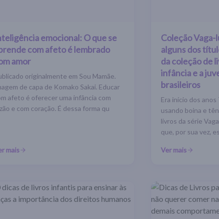
nteligência emocional: O que se
Coleção Vaga-
prende com afeto é lembrado
alguns dos títu
om amor
da coleção de l
infância e a ju
ublicado originalmente em Sou Mamãe.
brasileiros
magem de capa de Komako Sakai. Educar
om afeto é oferecer uma infância com
Era início dos ano
azão e com coração. É dessa forma qu
usando boina e tê
livros da série Vag
que, por sua vez, 
er mais
Ver mais