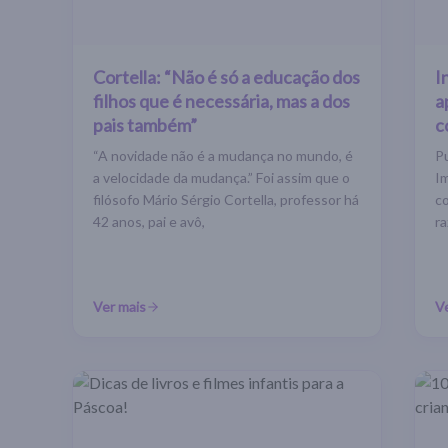
Cortella: “Não é só a educação dos
I
filhos que é necessária, mas a dos
a
pais também”
c
“A novidade não é a mudança no mundo, é
P
a velocidade da mudança.” Foi assim que o
I
filósofo Mário Sérgio Cortella, professor há
c
42 anos, pai e avô,
r
Ver mais
V