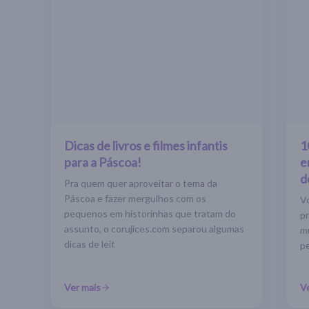
Dicas de livros e filmes infantis
1
para a Páscoa!
e
d
Pra quem quer aproveitar o tema da
Páscoa e fazer mergulhos com os
V
pequenos em historinhas que tratam do
pr
assunto, o corujices.com separou algumas
m
dicas de leit
p
Ver mais
V