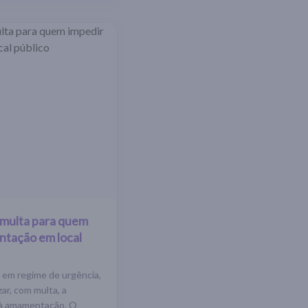
 multa para quem
ntação em local
 em regime de urgência,
zar, com multa, a
o à amamentação. O