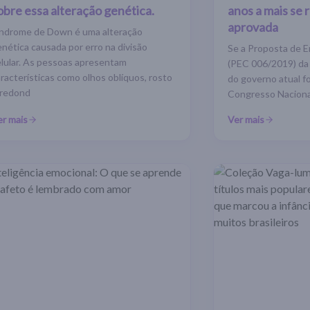
obre essa alteração genética.
anos a mais se 
aprovada
índrome de Down é uma alteração
nética causada por erro na divisão
Se a Proposta de 
elular. As pessoas apresentam
(PEC 006/2019) da 
racterísticas como olhos oblíquos, rosto
do governo atual f
rredond
Congresso Nacional
er mais
Ver mais