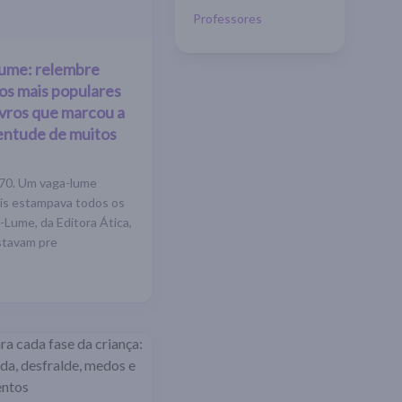
Professores
lume: relembre
los mais populares
ivros que marcou a
ventude de muitos
s 70. Um vaga-lume
nis estampava todos os
a-Lume, da Editora Ática,
estavam pre