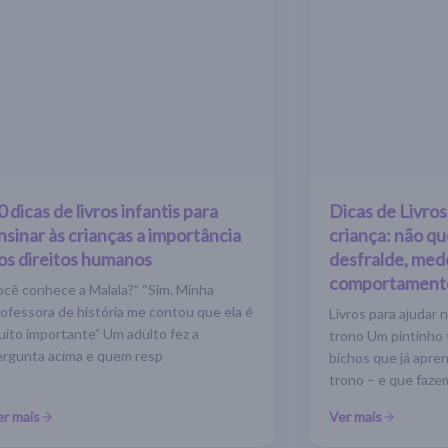
0 dicas de livros infantis para
Dicas de Livros
nsinar às crianças a importância
criança: não q
os direitos humanos
desfralde, med
comportament
ocê conhece a Malala?” “Sim. Minha
ofessora de história me contou que ela é
Livros para ajuda
uito importante” Um adulto fez a
trono Um pintinho t
ergunta acima e quem resp
bichos que já apre
trono – e que faze
er mais
Ver mais