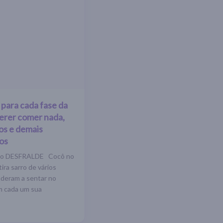
 para cada fase da
uerer comer nada,
os e demais
os
r no DESFRALDE Cocô no
ira sarro de vários
nderam a sentar no
m cada um sua