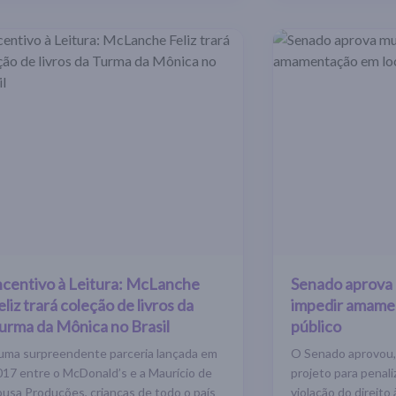
ncentivo à Leitura: McLanche
Senado aprova
eliz trará coleção de livros da
impedir amame
urma da Mônica no Brasil
público
uma surpreendente parceria lançada em
O Senado aprovou,
017 entre o McDonald’s e a Maurício de
projeto para penali
ousa Produções, crianças de todo o país
violação do direit