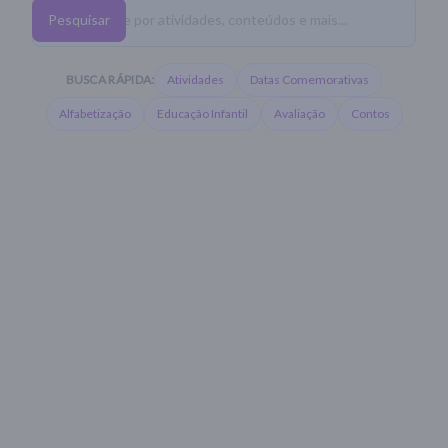
Pesquisar
BUSCA RÁPIDA:
Atividades
Datas Comemorativas
Alfabetização
Educação Infantil
Avaliação
Contos