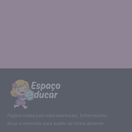
Página criada para educadores(as). Informações,
dicas e materiais para auxílio da rotina docente.