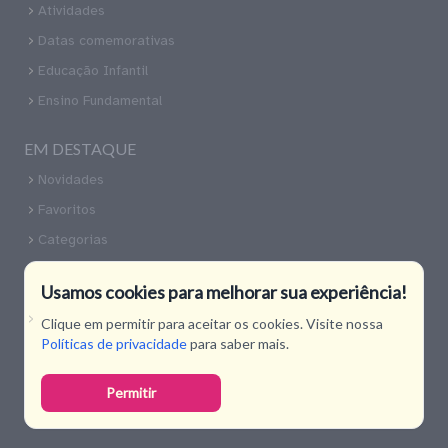
Atividades
Datas comemorativas
Educação Infantil
Ensino Fundamental
EM DESTAQUE
Novidades
Favoritos
Categorias
CONTATO
Usamos cookies para melhorar sua experiência!
Nossas Redes Sociais
Clique em permitir para aceitar os cookies. Visite nossa
Políticas de privacidade
para saber mais.
Copyright 2026 Todos os direitos reservados. O Espaço
Permitir
Educar