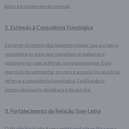
leitura e compreensão textual.
2.
Estímulo à Consciência Fonológica
Escrever os nomes das imagens requer que a criança
reconheça os sons que compõem as palavras e
relacione-os com as letras correspondentes. Esse
exercício de segmentar os sons e associá-los às letras
reforça a consciência fonológica, facilitando o
desenvolvimento da leitura e da escrita.
3.
Fortalecimento da Relação Som-Letra
O ditado ilustrado é uma oportunidade prática para