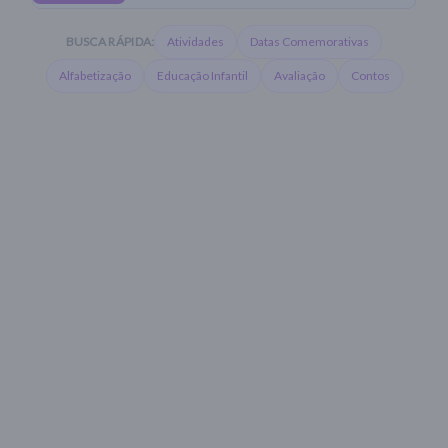
BUSCA RÁPIDA:
Atividades
Datas Comemorativas
Alfabetização
Educação Infantil
Avaliação
Contos