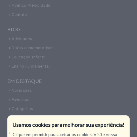
Política Privacidade
Contato
BLOG
Atividades
Datas comemorativas
Educação Infantil
Ensino Fundamental
EM DESTAQUE
Novidades
Favoritos
Categorias
CONTATO
Usamos cookies para melhorar sua experiência!
Nossas Redes Sociais
Clique em permitir para aceitar os cookies. Visite nossa