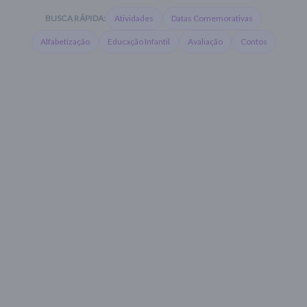
BUSCA RÁPIDA:
Atividades
Datas Comemorativas
Alfabetização
Educação Infantil
Avaliação
Contos