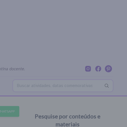
otina docente.
Buscar no blog
WHATSAPP
Pesquise por conteúdos e
materiais