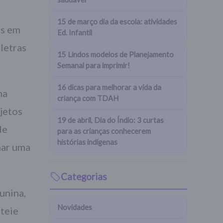
15 de março dia da escola: atividades
as em
Ed. Infantil
letras
15 Lindos modelos de Planejamento
Semanal para imprimir!
16 dicas para melhorar a vida da
ma
criança com TDAH
bjetos
19 de abril, Dia do Índio: 3 curtas
de
para as crianças conhecerem
histórias indígenas
mar uma
Categorias
unina,
Novidades
rteie