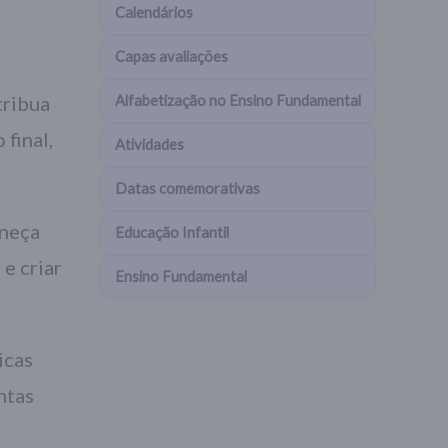
Calendários
Capas avaliações
tribua
Alfabetização no Ensino Fundamental
 final,
Atividades
Datas comemorativas
rneça
Educação Infantil
e criar
Ensino Fundamental
icas
ntas