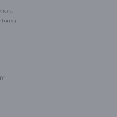
anças.
e forma
TC.