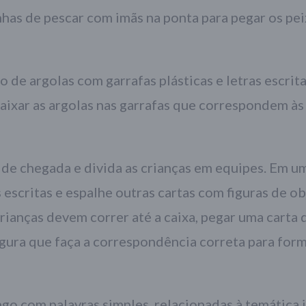
nhas de pescar com imãs na ponta para pegar os pei
o de argolas com garrafas plásticas e letras escrit
aixar as argolas nas garrafas que correspondem às 
 de chegada e divida as crianças em equipes. Em u
s escritas e espalhe outras cartas com figuras de o
crianças devem correr até a caixa, pegar uma carta 
igura que faça a correspondência correta para for
ngo com palavras simples, relacionadas à temática j