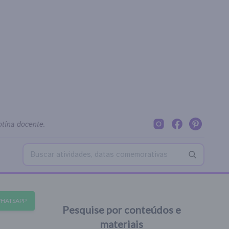
otina docente.
Buscar no blog
WHATSAPP
Pesquise por conteúdos e
materiais