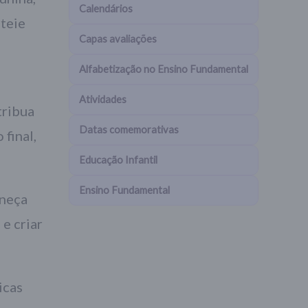
Calendários
rteie
Capas avaliações
Alfabetização no Ensino Fundamental
Atividades
tribua
Datas comemorativas
 final,
Educação Infantil
Ensino Fundamental
rneça
e criar
icas