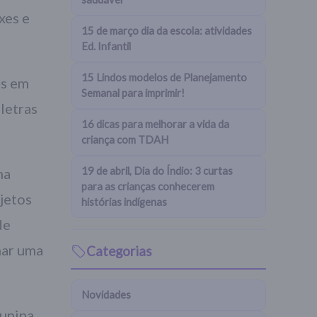
xes e
15 de março dia da escola: atividades
Ed. Infantil
15 Lindos modelos de Planejamento
as em
Semanal para imprimir!
letras
16 dicas para melhorar a vida da
criança com TDAH
ma
19 de abril, Dia do Índio: 3 curtas
para as crianças conhecerem
bjetos
histórias indígenas
de
mar uma
Categorias
Novidades
unina,