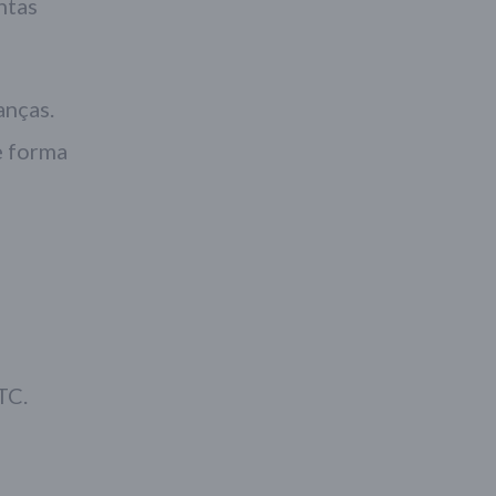
ntas
anças.
e forma
TC.