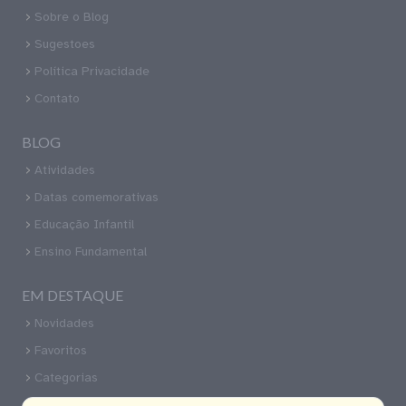
Sobre o Blog
Sugestoes
Política Privacidade
Contato
BLOG
Atividades
Datas comemorativas
Educação Infantil
Ensino Fundamental
EM DESTAQUE
Novidades
Favoritos
Categorias